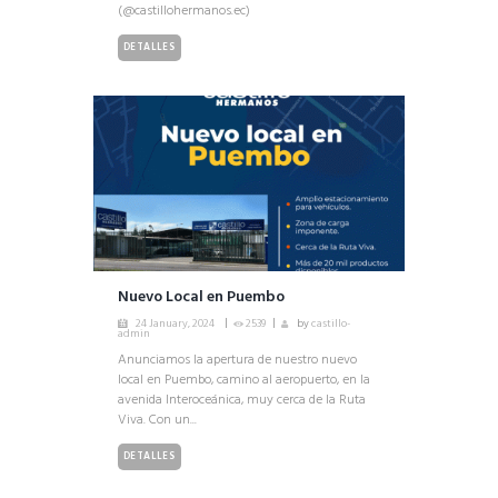
(@castillohermanos.ec)
DETALLES
Nuevo Local en Puembo
24 January, 2024
2539
by
castillo-
admin
Anunciamos la apertura de nuestro nuevo
local en Puembo, camino al aeropuerto, en la
avenida Interoceánica, muy cerca de la Ruta
Viva. Con un...
DETALLES