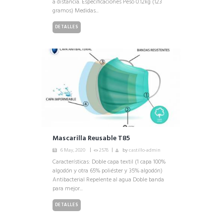
a distancia. Especificaciones Peso 0.12kg (123
gramos) Medidas...
DETALLES
Mascarilla Reusable T85
6 May, 2020
2578
by
castillo-admin
Características: Doble capa textil (1 capa 100%
algodón y otra 65% poliéster y 35% algodón)
Antibacterial Repelente al agua Doble banda
para mejor...
DETALLES