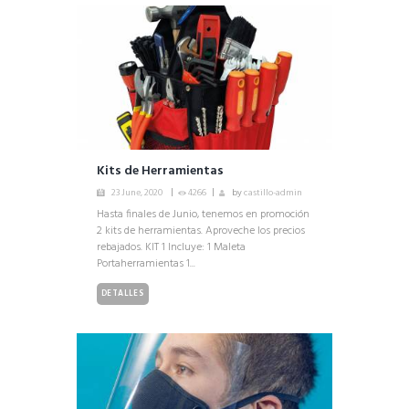
Kits de Herramientas
23 June, 2020
4266
by
castillo-admin
Hasta finales de Junio, tenemos en promoción
2 kits de herramientas. Aproveche los precios
rebajados. KIT 1 Incluye: 1 Maleta
Portaherramientas 1...
DETALLES