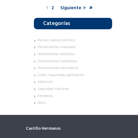
1
2
Siguiente
Categorías
Pernos, tuercas, tornillos
Herramientas manuales
Herramientas eléctricas
Herramientas hidráulicas
Herramientas neumáticas
Corte, maquinado, perforación
Abrasivos
Seguridad industrial
Ferretería
Otros
Castillo Hermanos