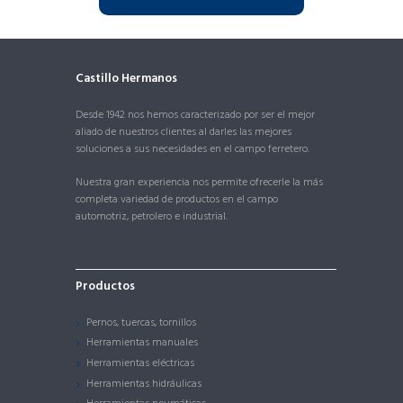
Castillo Hermanos
Desde 1942 nos hemos caracterizado por ser el mejor
aliado de nuestros clientes al darles las mejores
soluciones a sus necesidades en el campo ferretero.
Nuestra gran experiencia nos permite ofrecerle la más
completa variedad de productos en el campo
automotriz, petrolero e industrial.
Productos
Pernos, tuercas, tornillos
Herramientas manuales
Herramientas eléctricas
Herramientas hidráulicas