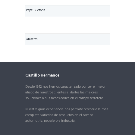
Papel Victoria
Graseros
Castillo Hermanos
Desde 1942 nos hemos caracterizado por ser el mejor
aliado de nuestros clientes al darles las mejores
soluciones a sus necesidades en el campo ferretero.
Nuestra gran experiencia nos permite ofrecerle la más
completa variedad de productos en el campo
automotriz, petrolero e industrial.