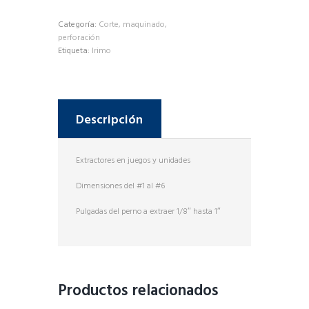
Categoría:
Corte, maquinado,
perforación
Etiqueta:
Irimo
Descripción
Extractores en juegos y unidades
Dimensiones del #1 al #6
Pulgadas del perno a extraer 1/8″ hasta 1″
Productos relacionados