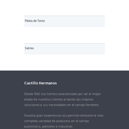
Platos de Torno
Sierras
Castillo Hermanos
Desde 1942 nos hemos caracterizado por ser el mejor
aliado de nuestros clientes al darles las mejores
soluciones a sus necesidades en el campo ferretero.
Nuestra gran experiencia nos permite ofrecerle la más
completa variedad de productos en el campo
automotriz, petrolero e industrial.