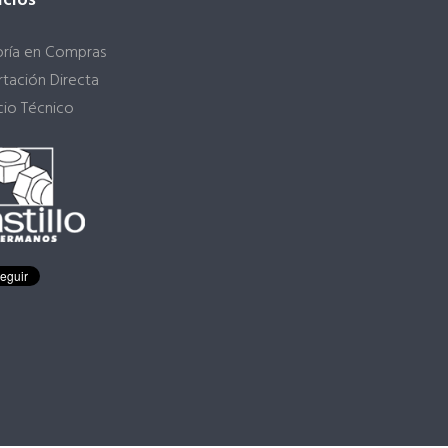
icios
oría en Compras
tación Directa
cio Técnico