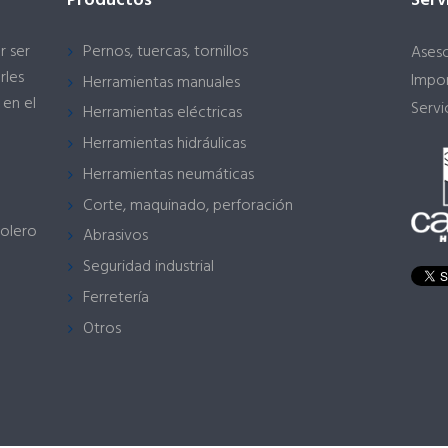
Productos
Serv
r ser
Pernos, tuercas, tornillos
Ases
rles
Impor
Herramientas manuales
 en el
Servi
Herramientas eléctricas
Herramientas hidráulicas
Herramientas neumáticas
Corte, maquinado, perforación
rolero
Abrasivos
Seguridad industrial
Ferretería
Otros