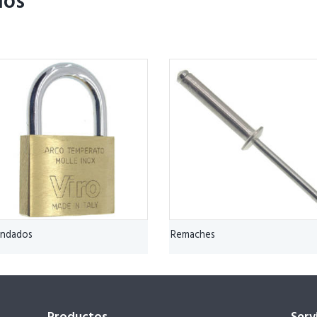
dos
ndados
Remaches