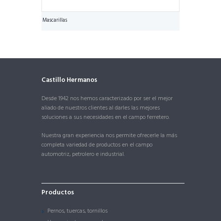
Mascarillas
Castillo Hermanos
Desde 1942 nos hemos caracterizado por ser el mejor
aliado de nuestros clientes al darles las mejores
soluciones a sus necesidades en el campo ferretero.
Nuestra gran experiencia nos permite ofrecerle la más
completa variedad de productos en el campo
automotriz, petrolero e industrial.
Productos
Pernos, tuercas, tornillos